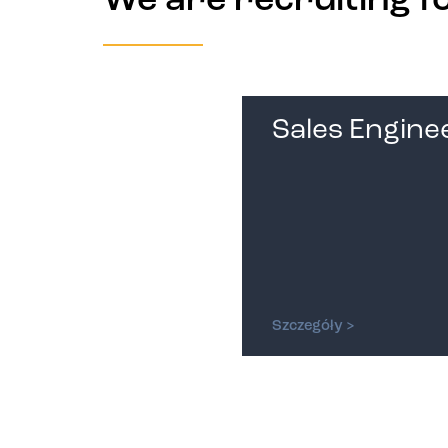
We are recruiting f
Sales Engine
Szczegóły >