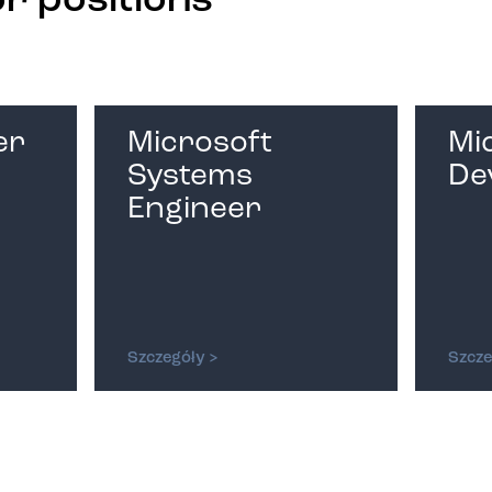
or positions
er
Microsoft
Mi
Systems
De
Engineer
Szczegóły >
Szcze