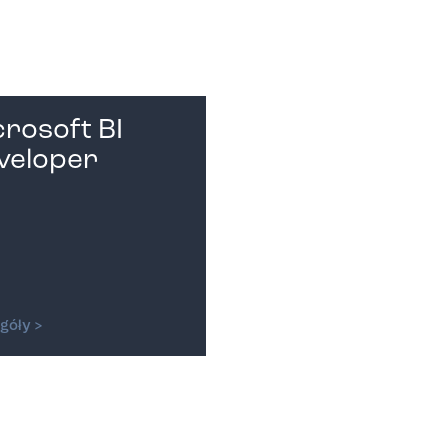
Phone number:
Inquiry
crosoft BI
veloper
I accept the terms of
the
Privacy Policy
góły >