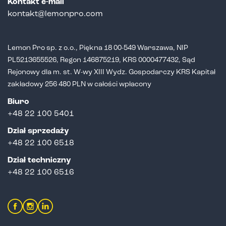
Kontakt e-mail
kontakt@lemonpro.com
Lemon Pro sp. z o.o., Piękna 18 00-549 Warszawa, NIP
PL5213655526,
Regon 146875219, KRS 0000477432, Sąd
Rejonowy dla m. st. W-wy XIII Wydz.
Gospodarczy KRS Kapitał
zakładowy 256 480 PLN w całości wpłacony
Biuro
+48 22 100 5401
Dział sprzedaży
+
48 22 100 6518
Dział techniczny
+48 22 100 6516