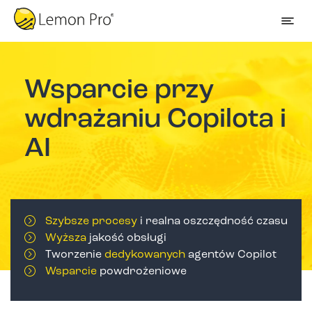
Wsparcie przy
wdrażaniu Copilota i
AI
Szybsze procesy
i realna oszczędność czasu
Wyższa
jakość obsługi
Tworzenie
dedykowanych
agentów Copilot
Wsparcie
powdrożeniowe