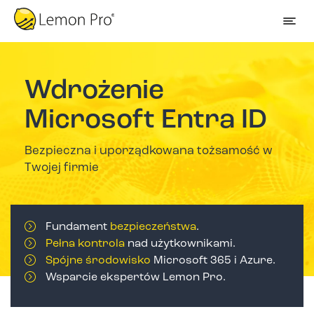
Wdrożenie
Microsoft Entra ID
Bezpieczna i uporządkowana tożsamość w
Twojej firmie
Fundament
bezpieczeństwa
.
Pełna kontrola
nad użytkownikami.
Spójne środowisko
Microsoft 365 i Azure.
Wsparcie ekspertów Lemon Pro.