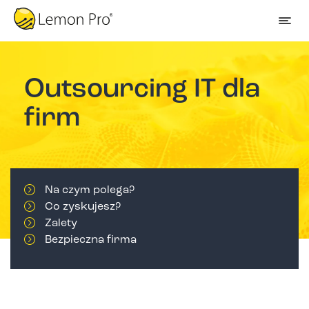
Outsourcing IT dla
firm
Na czym polega?
Co zyskujesz?
Zalety
Bezpieczna firma