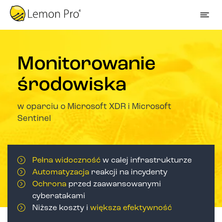
Monitorowanie
środowiska
w oparciu o Microsoft XDR i Microsoft
Sentinel
Pełna widoczność
w całej infrastrukturze
Automatyzacja
reakcji na incydenty
Ochrona
przed zaawansowanymi
cyberatakami
Niższe koszty i
większa efektywność