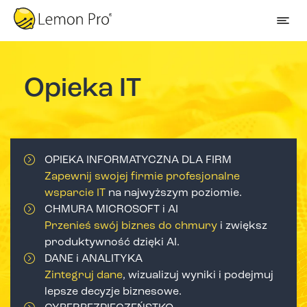
Opieka IT
OPIEKA INFORMATYCZNA DLA FIRM
Zapewnij swojej firmie profesjonalne
wsparcie IT
na najwyższym poziomie.
CHMURA MICROSOFT i AI
Przenieś swój biznes do chmury
i zwiększ
produktywność dzięki AI.
DANE i ANALITYKA
Zintegruj dane
, wizualizuj wyniki i podejmuj
lepsze decyzje biznesowe.