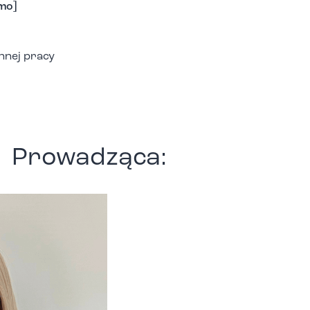
emo]
nnej pracy
Prowadząca: