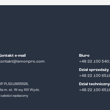
Kontakt e-mail
Biuro
kontakt@lemonpro.com
+48 22 100 540
Dział sprzedaży
+
48 22 100 651
NIP PL5213655526,
Dział techniczny
a m. st. W-wy XIII Wydz.
+48 22 100 651
całości wpłacony