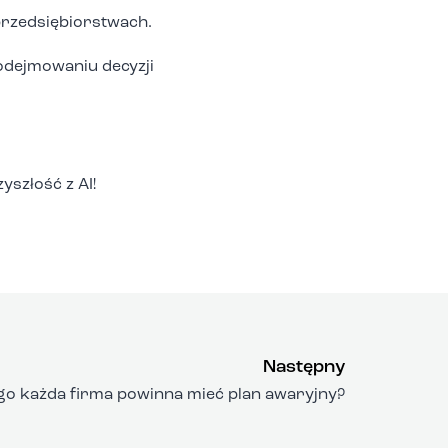
przedsiębiorstwach.
odejmowaniu decyzji
yszłość z AI!
Następny
go każda firma powinna mieć plan awaryjny?