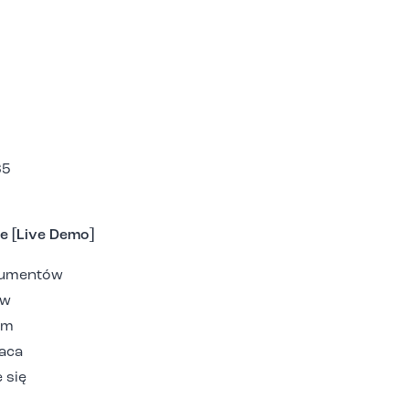
65
ce [Live Demo]
okumentów
ów
em
aca
 się