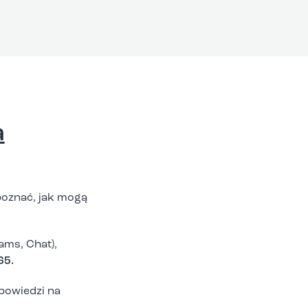
a
 poznać, jak mogą
ams, Chat),
65.
powiedzi na