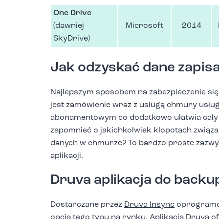
One Drive
(dawniej
Microsoft
2014
SkyDrive)
Jak odzyskać dane zapis
Najlepszym sposobem na zabezpieczenie si
jest zamówienie wraz z usługą chmury usłu
abonamentowym co dodatkowo ułatwia cały 
zapomnieć o jakichkolwiek kłopotach zwią
danych w chmurze? To bardzo proste zazwyc
aplikacji.
Druva aplikacja do back
Dostarczane przez
Druva Insync
oprogramow
opcja tego typu na rynku. Aplikacja Druva 