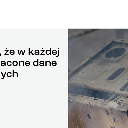
 że w każdej
racone dane
wych