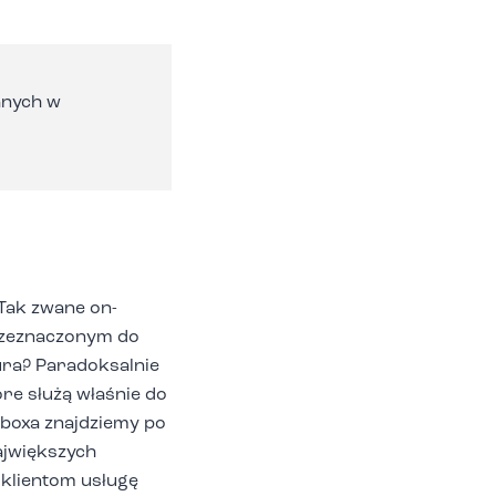
anych w
Tak zwane on-
przeznaczonym do
ura? Paradoksalnie
óre służą właśnie do
boxa znajdziemy po
ajwiększych
 klientom usługę