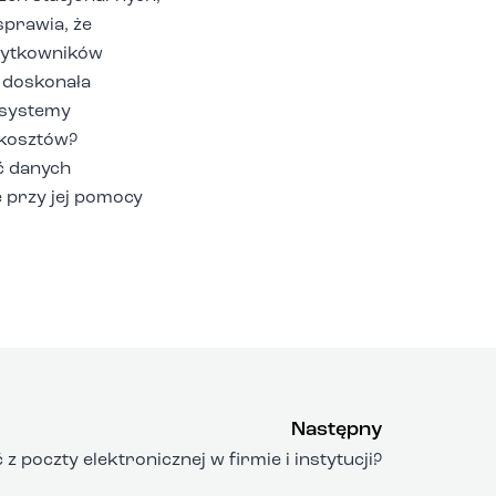
sprawia, że
żytkowników
e doskonała
 systemy
 kosztów?
ć danych
 przy jej pomocy
Następny
z poczty elektronicznej w firmie i instytucji?