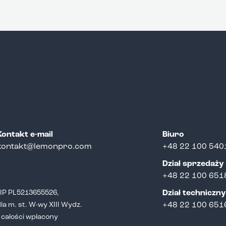
Kontakt e-mail
Biuro
kontakt@lemonpro.com
+48 22 100 540
Dział sprzedaży
+
48 22 100 651
NIP PL5213655526,
Dział techniczny
a m. st. W-wy XIII Wydz.
+48 22 100 651
całości wpłacony