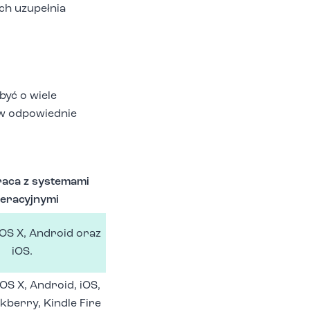
ch uzupełnia
być o wiele
 w odpowiednie
aca z systemami
eracyjnymi
OS X, Android oraz
iOS.
S X, Android, iOS,
ckberry, Kindle Fire