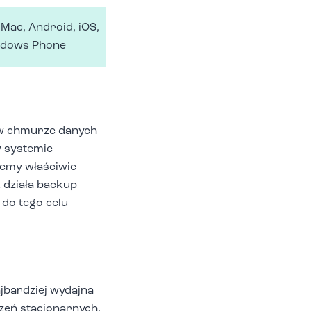
Mac, Android, iOS,
dows Phone
 w chmurze danych
w systemie
emy właściwie
 działa backup
do tego celu
bardziej wydajna
zeń stacjonarnych,