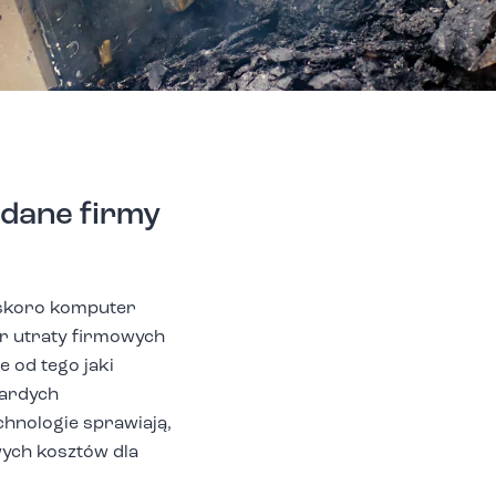
 dane firmy
u skoro komputer
ar utraty firmowych
 od tego jaki
wardych
hnologie sprawiają,
wych kosztów dla