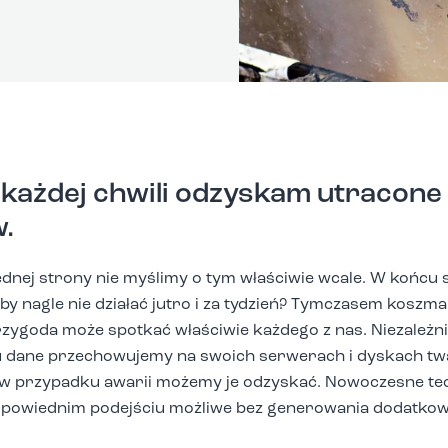
każdej chwili odzyskam utracone
.
ednej strony nie myślimy o tym właściwie wcale. W końc
łby nagle nie działać jutro i za tydzień? Tymczasem koszm
rzygoda może spotkać właściwie każdego z nas. Niezależnie
ju dane przechowujemy na swoich serwerach i dyskach t
 przypadku awarii możemy je odzyskać. Nowoczesne tec
y odpowiednim podejściu możliwe bez generowania dodatko