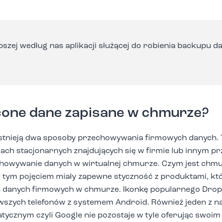
zej według nas aplikacji służącej do robienia backupu d
acone dane zapisane w chmurze?
 istnieją dwa sposoby przechowywania firmowych danych. 
ach stacjonarnych znajdujących się w firmie lub innym 
chowywanie danych w wirtualnej chmurze. Czym jest chm
 z tym pojęciem miały zapewne styczność z produktami, kt
 danych firmowych w chmurze. Ikonkę popularnego Drop
owszych telefonów z systemem Android. Również jeden z n
cznym czyli Google nie pozostaje w tyle oferując swoim