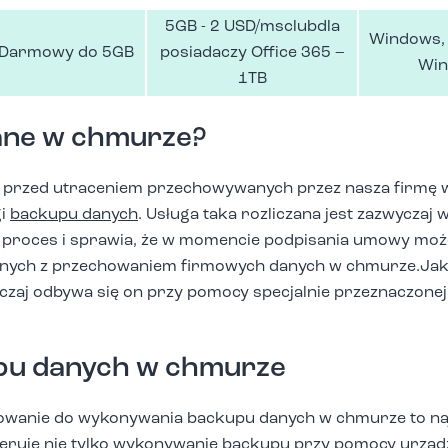
5GB - 2 USD/msclubdla
Windows, 
Darmowy do 5GB
posiadaczy Office 365 –
Win
1TB
ane w chmurze?
ę przed utraceniem przechowywanych przez nasza firmę
gi
backupu danych
. Usługa taka rozliczana jest zazwyczaj 
proces i sprawia, że w momencie podpisania umowy moż
zanych z przechowaniem firmowych danych w chmurze.Jak
zaj odbywa się on przy pomocy specjalnie przeznaczonej 
upu danych w chmurze
anie do wykonywania backupu danych w chmurze to naj
oferuje nie tylko wykonywanie backupu przy pomocy urząd