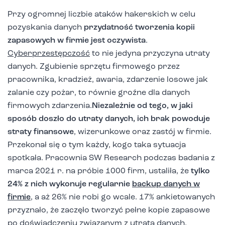
Przy ogromnej liczbie ataków hakerskich w celu
pozyskania danych
przydatność tworzenia kopii
zapasowych w firmie jest oczywista
.
Cyberprzestępczość
to nie jedyna przyczyna utraty
danych. Zgubienie sprzętu firmowego przez
pracownika, kradzież, awaria, zdarzenie losowe jak
zalanie czy pożar, to równie groźne dla danych
firmowych zdarzenia.
Niezależnie od tego, w jaki
sposób doszło do utraty danych, ich brak powoduje
straty finansowe
, wizerunkowe oraz zastój w firmie.
Przekonał się o tym każdy, kogo taka sytuacja
spotkała. Pracownia SW Research podczas badania z
marca 2021 r. na próbie 1000 firm, ustaliła, że
tylko
24% z nich wykonuje regularnie
backup danych w
firmie
, a aż 26% nie robi go wcale. 17% ankietowanych
przyznało, że zaczęło tworzyć pełne kopie zapasowe
po doświadczeniu związanym z utratą danych.