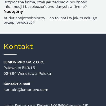
Bezpieczna firma, czyli jak zadbać o poufność
informacji i bezpieczeństwo danych w firmie?
Następny
Audyt socjotechniczny – co to jest i w jakim celu go
przeprowadzać?
Kontakt
LEMON PRO SP. Z O. O.
Puławska 543/15
02-884 Warszawa, Polska
Kontakt e-mail
kontakt@lemonpro.com
Lemon Pro sp. z o.o., Piękna 18 00-549 Warszawa, NIP