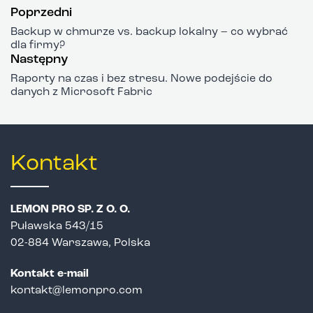
Poprzedni
Backup w chmurze vs. backup lokalny – co wybrać
dla firmy?
Następny
Raporty na czas i bez stresu. Nowe podejście do
danych z Microsoft Fabric
Kontakt
LEMON PRO SP. Z O. O.
Puławska 543/15
02-884 Warszawa, Polska
Kontakt e-mail
kontakt@lemonpro.com