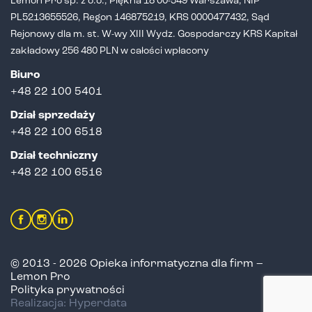
Lemon Pro sp. z o.o., Piękna 18 00-549 Warszawa, NIP
PL5213655526,
Regon 146875219, KRS 0000477432, Sąd
Rejonowy dla m. st. W-wy XIII Wydz.
Gospodarczy KRS Kapitał
zakładowy 256 480 PLN w całości wpłacony
Biuro
+48 22 100 5401
Dział sprzedaży
+
48 22 100 6518
Dział techniczny
+48 22 100 6516
© 2013 - 2026 Opieka informatyczna dla firm –
Lemon Pro
Polityka prywatności
Realizacja: Hyperdata