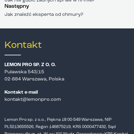
Jak nie gubić żadnych spraw w firmie?
Następny
Jak znaleźć eksperta od chmury?
Kontakt
LEMON PRO SP. Z O. O.
Puławska 543/15
02-884 Warszawa, Polska
Kontakt e-mail
kontakt@lemonpro.com
Lemon Pro sp. z o.o., Piękna 18 00-549 Warszawa, NIP
PL5213655526,
Regon 146875219, KRS 0000477432, Sąd