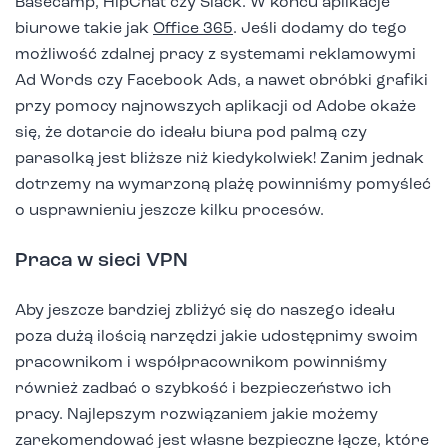
Basecamp, HipChat czy Slack. W końcu aplikacje
biurowe takie jak
Office 365
. Jeśli dodamy do tego
możliwość zdalnej pracy z systemami reklamowymi
Ad Words czy Facebook Ads, a nawet obróbki grafiki
przy pomocy najnowszych aplikacji od Adobe okaże
się, że dotarcie do ideału biura pod palmą czy
parasolką jest bliższe niż kiedykolwiek! Zanim jednak
dotrzemy na wymarzoną plażę powinniśmy pomyśleć
o usprawnieniu jeszcze kilku procesów.
Praca w sieci VPN
Aby jeszcze bardziej zbliżyć się do naszego ideału
poza dużą ilością narzędzi jakie udostępnimy swoim
pracownikom i współpracownikom powinniśmy
również zadbać o szybkość i bezpieczeństwo ich
pracy. Najlepszym rozwiązaniem jakie możemy
zarekomendować jest własne bezpieczne łącze, które