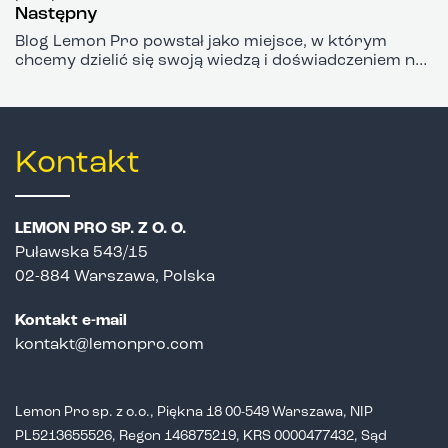
Następny
Blog Lemon Pro powstał jako miejsce, w którym
chcemy dzielić się swoją wiedzą i doświadczeniem na
temat tego jak nowoczesna firma powinna
funkcjonować w Internecie.
Kontakt
LEMON PRO SP. Z O. O.
Puławska 543/15
02-884 Warszawa, Polska
Kontakt e-mail
kontakt@lemonpro.com
Lemon Pro sp. z o.o., Piękna 18 00-549 Warszawa, NIP
PL5213655526,
Regon 146875219, KRS 0000477432, Sąd