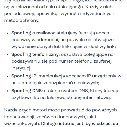
Wyróżnia się kilka typów spoofingu, które stosowane
są w zależności od celu atakującego. Każdy z nich
posiada swoją specyfikę i wymaga indywidualnych
metod ochrony.
Spoofing e-mailowy
: atakujący fałszują adres
nadawcy wiadomości, co pozwala na łatwiejsze
wyłudzenie danych lub kliknięcie w złośliwy link;
Spoofing telefoniczny
: oszustwo polegające na
podszywaniu się pod numer telefonu zaufanej
instytucji;
Spoofing IP:
manipulacja adresem IP urządzenia w
celu ominięcia zabezpieczeń sieciowych;
Spoofing DNS
: atak na system DNS, który kieruje
użytkownika na fałszywą stronę internetową.
Każda z tych metod może prowadzić do poważnych
konsekwencji, zarówno finansowych, jak i
wizerunkowych. Dlatego
istotne jest, by wiedzieć, co