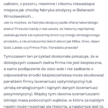
całkiem, z pozoru, niewinne i nikomu niewadzące
miejsca jak choćby fabryka słodyczy w Bielanach
Wrocławskich…
Jak to możliwe, że fabryka słodyczy padła ofiarą hakerskiego
ataku? Przecież każdy z nas uważa, że hakerzy najchętniej
zaatakują bank lub wytwórnię broni czy innego strategicznego
produktu, a nie producenta takich łakoci jak Milka, Oreo, Alpen
Gold, Lubisie czy Prince Polo. Paradoks prawda?
Tymczasem ten przykład doskonale pokazuje, że w
dzisiejszych czasach żadna firma nie jest bezpieczna,
a samo podłączenie do sieci web i nie zadbanie o
odpowiednie środki bezpieczeństwa może skutkować
paraliżem firmy (scenariusz optymistyczny) lub
utratą strategicznych i tajnych danych (scenariusz
pesymistyczny). Między tymi dwoma scenariuszami
istnieje masa pobocznych wątków, w które za każdym
razem może rozwinąć się historia, a najgorsze jest to,