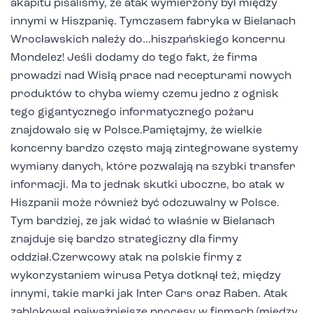
akapitu pisaliśmy, że atak wymierzony był między
innymi w Hiszpanię. Tymczasem fabryka w Bielanach
Wrocławskich należy do…hiszpańskiego koncernu
Mondelez! Jeśli dodamy do tego fakt, że firma
prowadzi nad Wisłą prace nad recepturami nowych
produktów to chyba wiemy czemu jedno z ognisk
tego gigantycznego informatycznego pożaru
znajdowało się w Polsce.Pamiętajmy, że wielkie
koncerny bardzo często mają zintegrowane systemy
wymiany danych, które pozwalają na szybki transfer
informacji. Ma to jednak skutki uboczne, bo atak w
Hiszpanii może również być odczuwalny w Polsce.
Tym bardziej, ze jak widać to właśnie w Bielanach
znajduje się bardzo strategiczny dla firmy
oddział.Czerwcowy atak na polskie firmy z
wykorzystaniem wirusa Petya dotknął też, między
innymi, takie marki jak Inter Cars oraz Raben. Atak
zablokował najważniejsze procesy w firmach (między