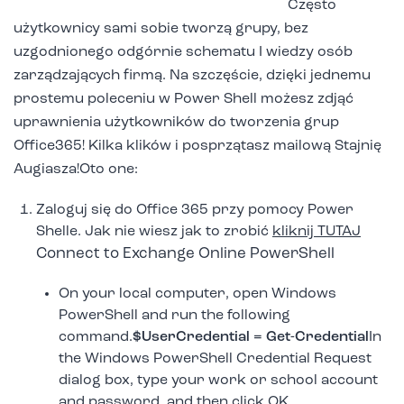
Często
użytkownicy sami sobie tworzą grupy, bez
uzgodnionego odgórnie schematu I wiedzy osób
zarządzających firmą. Na szczęście, dzięki jednemu
prostemu poleceniu w Power Shell możesz zdjąć
uprawnienia użytkowników do tworzenia grup
Office365! Kilka klików i posprzątasz mailową Stajnię
Augiasza!Oto one:
Zaloguj się do Office 365 przy pomocy Power
Shelle. Jak nie wiesz jak to zrobić
kliknij TUTAJ
Connect to Exchange Online PowerShell
On your local computer, open Windows
PowerShell and run the following
command.
$UserCredential = Get-Credential
In
the Windows PowerShell Credential Request
dialog box, type your work or school account
and password, and then click OK.