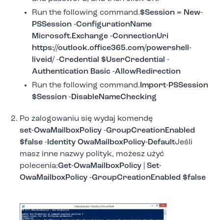
Run the following command.
$Session = New-
PSSession -ConfigurationName
Microsoft.Exchange -ConnectionUri
https://outlook.office365.com/powershell-
liveid/ -Credential $UserCredential -
Authentication Basic -AllowRedirection
Run the following command.
Import-PSSession
$Session -DisableNameChecking
Po zalogowaniu się wydaj komendę
set-OwaMailboxPolicy -GroupCreationEnabled
$false -Identity OwaMailboxPolicy-Default
Jeśli
masz inne nazwy polityk, możesz użyć
polecenia:
Get-OwaMailboxPolicy | Set-
OwaMailboxPolicy -GroupCreationEnabled $false