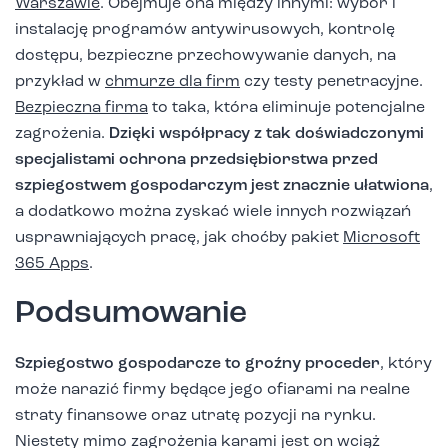
Warszawie
. Obejmuje ona między innymi: wybór i
instalację programów antywirusowych, kontrolę
dostępu, bezpieczne przechowywanie danych, na
przykład w
chmurze dla firm
czy testy penetracyjne.
Bezpieczna firma
to taka, która eliminuje potencjalne
zagrożenia.
Dzięki współpracy z tak doświadczonymi
specjalistami ochrona przedsiębiorstwa przed
szpiegostwem gospodarczym jest znacznie ułatwiona
,
a dodatkowo można zyskać wiele innych rozwiązań
usprawniających pracę, jak choćby pakiet
Microsoft
365 Apps
.
Podsumowanie
Szpiegostwo gospodarcze to groźny proceder
, który
może narazić firmy będące jego ofiarami na realne
straty finansowe oraz utratę pozycji na rynku.
Niestety mimo zagrożenia karami jest on wciąż