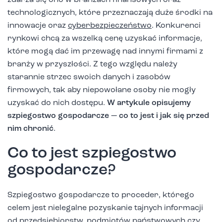
zdarza się ono w branżach finansowych oraz
technologicznych, które przeznaczają duże środki na
innowacje oraz
cyberbezpieczeństwo
. Konkurenci
rynkowi chcą za wszelką cenę uzyskać informacje,
które mogą dać im przewagę nad innymi firmami z
branży w przyszłości. Z tego względu należy
starannie strzec swoich danych i zasobów
firmowych, tak aby niepowołane osoby nie mogły
uzyskać do nich dostępu.
W artykule opisujemy
szpiegostwo gospodarcze — co to jest i jak się przed
nim chronić
.
Co to jest szpiegostwo
gospodarcze?
Szpiegostwo gospodarcze to proceder, którego
celem jest nielegalne pozyskanie tajnych informacji
od przedsiębiorstw, podmiotów państwowych czy