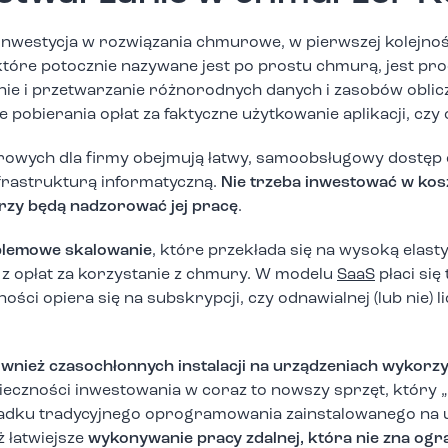
 inwestycja w rozwiązania chmurowe, w pierwszej kolejnoś
tóre potocznie nazywane jest po prostu chmurą, jest pr
nie i przetwarzanie różnorodnych danych i zasobów obli
e pobierania opłat za faktyczne użytkowanie aplikacji, c
owych dla firmy obejmują łatwy, samoobsługowy dostęp 
nfrastrukturą informatyczną.
Nie trzeba inwestować w ko
rzy będą nadzorować jej pracę
.
oblemowe skalowanie
, które przekłada się na wysoką elas
 z opłat za korzystanie z chmury. W modelu
SaaS
płaci się 
ności opiera się na subskrypcji, czy odnawialnej (lub nie) li
wnież czasochłonnych instalacji na urządzeniach wykorz
ieczności inwestowania w coraz to nowszy sprzęt, który 
padku tradycyjnego oprogramowania zainstalowanego na u
 łatwiejsze
wykonywanie pracy zdalnej, która nie zna ogr