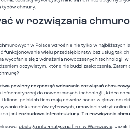
oraz częściej wykorzystywane są również opcje hybrydo
h typów chmury.
wać w rozwiązania chmur
 chmurowych w Polsce wzrośnie nie tylko w najbliższych l
ić funkcjonowanie wielu przedsiębiorstw bez usług takich
 na wycofanie się z wdrażania nowoczesnych technologii w s
erdzeniem oczywistym, które nie budzi zaskoczenia. Zatem
 chmurę?
orstwa powinny rozpocząć wdrażanie rozwiązań chmurowych
 informatycznej do nowoczesnych technologii, które cora
g i klienci polskich firm mają również coraz większe ocze
isywanie dokumentów cyfrowych, umawianie wizyt online i
zna jest
rozbudowa infrastruktury IT o rozwiązania chm
mpleksowa
obsługa informatyczna firm w Warszawie
. Jeżeli