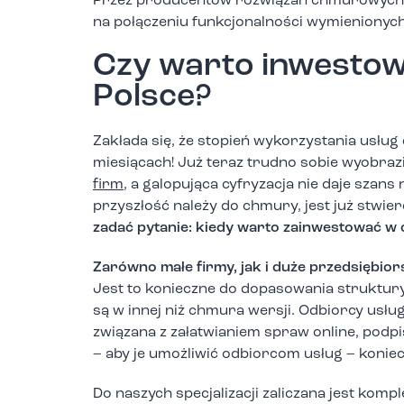
Przez producentów rozwiązań chmurowych c
na połączeniu funkcjonalności wymienionyc
Czy warto inwesto
Polsce?
Zakłada się, że stopień wykorzystania usług
miesiącach! Już teraz trudno sobie wyobraz
firm
, a galopująca cyfryzacja nie daje szans
przyszłość należy do chmury, jest już stwi
zadać pytanie: kiedy warto zainwestować w
Zarówno małe firmy, jak i duże przedsiębi
Jest to konieczne do dopasowania struktury
są w innej niż chmura wersji. Odbiorcy usłu
związana z załatwianiem spraw online, podp
– aby je umożliwić odbiorcom usług – koniec
Do naszych specjalizacji zaliczana jest ko