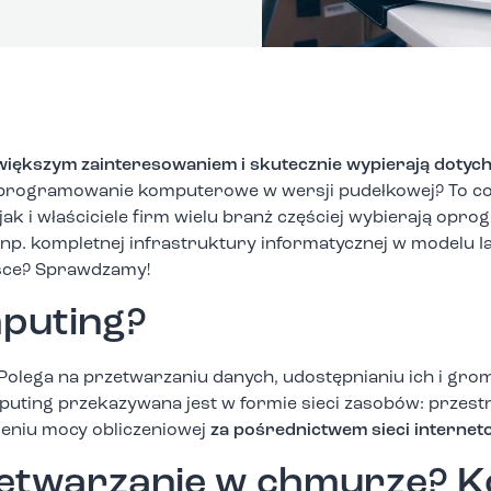
 większym zainteresowaniem i skutecznie wypierają doty
Oprogramowanie komputerowe w wersji pudełkowej? To co
ak i właściciele firm wielu branż częściej wybierają opr
(np. kompletnej infrastruktury informatycznej w modelu I
sce? Sprawdzamy!
mputing?
 Polega na przetwarzaniu danych, udostępnianiu ich i gro
uting przekazywana jest w formie sieci zasobów: przestr
ieniu mocy obliczeniowej
za pośrednictwem sieci internet
etwarzanie w chmurze? K