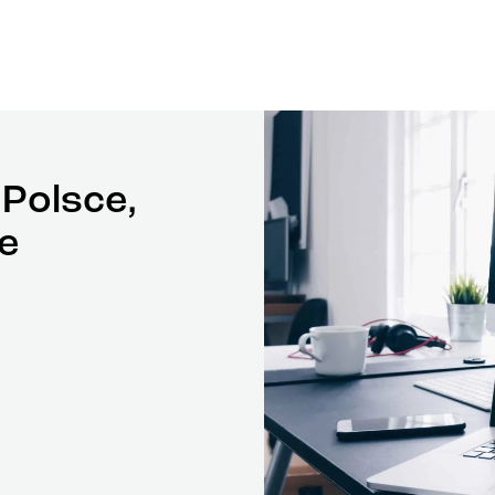
Polsce,
e