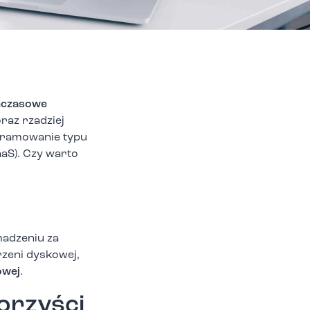
chczasowe
raz rzadziej
ogramowanie typu
aaS). Czy warto
madzeniu za
zeni dyskowej,
owej
.
orzyści