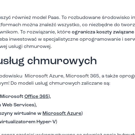
szyć również model Paas. To rozbudowane środowisko i
atformach można znaleźć wszystko, co niezbędne do tworze
wnikom. To rozwiązanie, które
ogranicza koszty związane
rzeba inwestować w specjalistyczne oprogramowanie i se
wej usługi chmurowej.
 usług chmurowych
środowisku Microsoft Azure, Microsoft 365, a także opr
m! Do modeli usług chmurowych zaliczane są:
 Microsoft
Office 365
),
n Web Services),
aszyny wirtualne w
Microsoft Azure
)
wirtualizatorem Hyper-V)