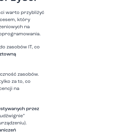
ci warto przybliżyć
ocesem, który
czeniowych na
zy oprogramowania.
do zasobów IT, co
sztowną
tyczność zasobów.
tylko za to, co
cencji na
ystywanych przez
„udźwignie”
rządzeniu).
aniczeń