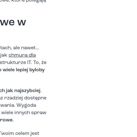
we, które polegają
owe w
atach, ale nawet…
 jak
chmura dla
trukturze IT. To, że
o wiele lepiej byłoby
 jak najszybciej
.
z rzadziej dostępne
kiwania. Wygoda
 wiele innych spraw
urowe
.
 Twoim celem jest