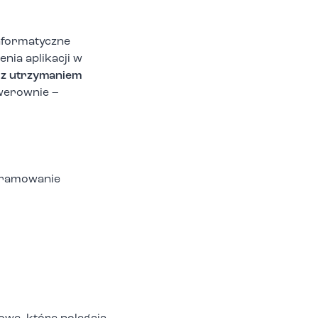
nformatyczne
nia aplikacji w
 z utrzymaniem
rwerownie –
ogramowanie