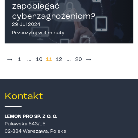
zapobiegać
cyberzagrożeniom?
29 Jul 2024
Przeczytaj w 4 minuty
Stronicowanie
1
…
10
11
12
…
20
wpisów
Kontakt
LEMON PRO SP. Z O. O.
Puławska 543/15
02-884 Warszawa, Polska